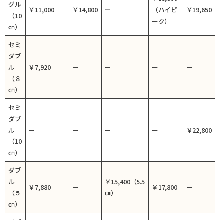
グル
￥11,000
￥14,800
ー
（ハイピ
￥19,650
（10
ーク）
㎝）
セミ
ダブ
ル
￥7,920
ー
ー
ー
ー
（８
㎝）
セミ
ダブ
ル
ー
ー
ー
ー
￥22,800
（10
㎝）
ダブ
ル
￥15,400（5.5
￥7,880
ー
￥17,800
ー
（５
㎝）
㎝）