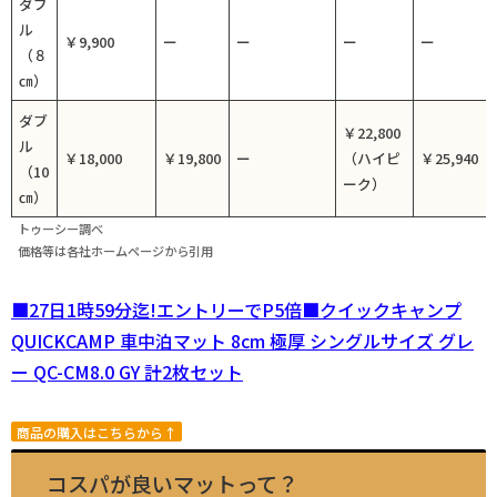
ダブ
ル
￥9,900
ー
ー
ー
ー
（８
㎝）
ダブ
￥22,800
ル
￥18,000
￥19,800
ー
（ハイピ
￥25,940
（10
ーク）
㎝）
トゥーシー調べ
価格等は各社ホームページから引用
■27日1時59分迄!エントリーでP5倍■クイックキャンプ
QUICKCAMP 車中泊マット 8cm 極厚 シングルサイズ グレ
ー QC-CM8.0 GY 計2枚セット
商品の購入はこちらから↑
コスパが良いマットって？