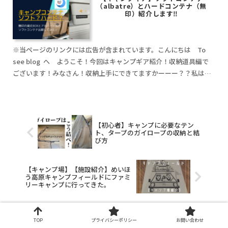
（albatre）とハードコンテナ（無
印）紹介します‼︎
※当ページのリンクには広告が含まれています。こんにちは To
see blog へ ようこそ！今回はキャンプギア紹介！収納道具編で
ございます！みなさん！収納上手にできてますかーーー？？私は苦
手でーすｗ普段から片付けは苦手。 待ちにreadmore
【初心者】キャンプに必要なテン
ト、タープのガイロープの収納と結
び方
【キャンプ場】【施設紹介】めいほ
う高原キャンプフィールドにファミ
リーキャンプに行ってきた。
TOP
プライバシーポリシー
お問い合わせ