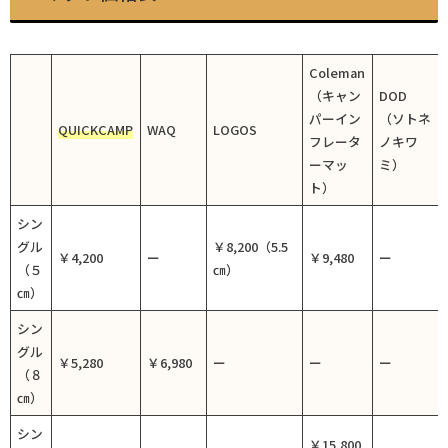
Coleman
（キャン
DOD
パーイン
（ソトネ
QUICKCAMP
WAQ
LOGOS
フレータ
ノキワ
ーマッ
ミ）
ト）
シン
グル
￥8,200（5.5
￥4,200
ー
￥9,480
ー
（５
㎝）
㎝）
シン
グル
￥5,280
￥6,980
ー
ー
ー
（８
㎝）
シン
￥15,800